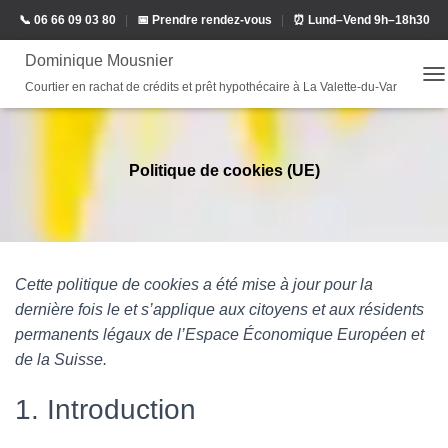
📞 06 66 09 03 80
|
📅 Prendre rendez-vous
|
⏰ Lund–Vend 9h–18h30
Dominique Mousnier
Courtier en rachat de crédits et prêt hypothécaire à La Valette-du-Var
O
U
V
R
I
Politique de cookies (UE)
R
/
F
E
R
M
Cette politique de cookies a été mise à jour pour la
E
dernière fois le et s’applique aux citoyens et aux résidents
R
permanents légaux de l’Espace Économique Européen et
L
A
de la Suisse.
N
A
1. Introduction
V
I